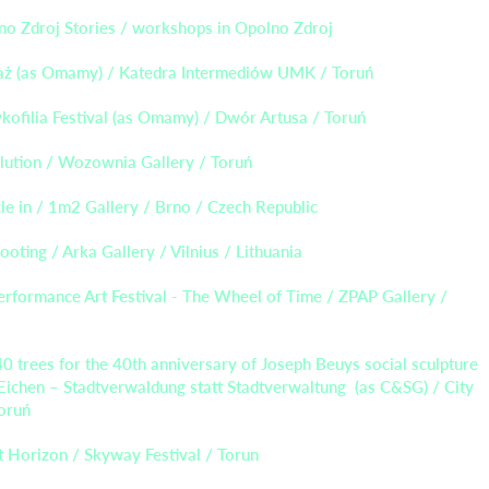
o Zdroj Stories / workshops in Opolno Zdroj
saż (as Omamy) / Katedra Intermediów UMK / Toruń
ofilia Festival (as Omamy) / Dwór Artusa / Toruń
lution / Wozownia Gallery / Toruń
e in / 1m2 Gallery / Brno / Czech Republic
ooting / Arka Gallery / Vilnius / Lithuania
rformance Art Festival - The Wheel of Time / ZPAP Gallery /
0 trees for the 40th anniversary of Joseph Beuys social sculpture
Eichen – Stadtverwaldung statt Stadtverwaltung (as C&SG) / City
oruń
 Horizon / Skyway Festival / Torun