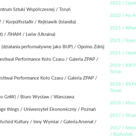
2022 / Opoln
entrum Sztuki Współczesnej / Toruń
2022 / No M
 Korpúlfsstaðir / Rejkiawik (Islandia)
2021 / Where
t) / ЛНАМ / Lwiw (Ukraina)
2021 / Гори
(działania performatywne jako BUP) / Opolno Zdrój
2021 / Opol
estiwal Performance Koło Czasu / Galeria ZPAP /
2019 / XIII 
Torun
estiwal Performance Koło Czasu / Galeria ZPAP /
2018 / XII P
Torun
ako GnW) / Biuro Wystaw / Warszawa
2018 / Marc
ange things / Uniwersytet Ekonomiczny / Poznań
2017 / Stran
schód Kultury / Inny Wymiar / Galeria Arsenał /
2017 / Atten
/ Białystok