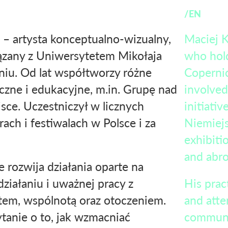
/EN
 – artysta konceptualno-wizualny,
Maciej K
iązany z Uniwersytetem Mikołaja
who hold
niu. Od lat współtworzy różne
Copernic
yczne i edukacyjne, m.in. Grupę nad
involved
sce. Uczestniczył w licznych
initiati
ach i festiwalach w Polsce i za
Niemiejs
exhibitio
and abro
 rozwija działania oparte na
ziałaniu i uważnej pracy z
His prac
tem, wspólnotą oraz otoczeniem.
and atte
tanie o to, jak wzmacniać
communit