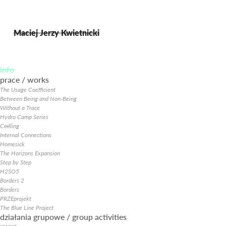
Maciej Jerzy Kwietnicki
info
prace / works
The Usage Coefficient
Between Being and Non-Being
Without a Trace
Hydro Camp Series
Ce̶i̶lling
Internal Connections
Homesick
The Horizons Expansion
Step by Step
H2SO5
Borders 2
Borders
PRZEprojekt
The Blue Line Project
działania grupowe / group activities