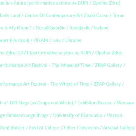
o is a future (performative actions as BUP) / Opolno Zdroj
an’s Land / Centre Of Contemporary Art Znaki Czasu / Torun
 Is My Home? / Korpúlfsstaðir / Reykjavík / Iceland
зонт (Horizon) / ЛНАМ / Lviv / Ukraine
no Zdroj 2071 (performative actions as BUP) / Opolno Zdroj
Performance Art Festival - The Wheel of Time / ZPAP Gallery /
erformance Art Festival - The Wheel of Time / ZPAP Gallery /
h of 100 Flags (as Grupa nad Wisłą) / Exhibiton Bureau / Warsaw
ge thinks/strange things / University of Economics / Poznań
tion! Border / East of Culture / Other Dimension / Arsenal Gallery