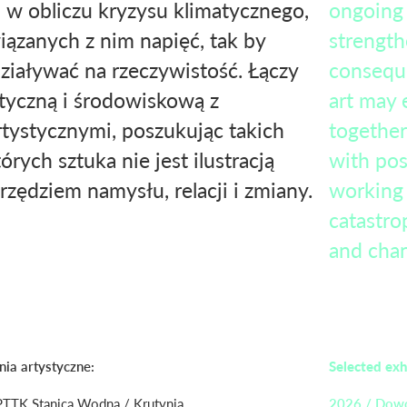
 w obliczu kryzysu klimatycznego,
ongoing 
iązanych z nim napięć, tak by
strengthe
ziaływać na rzeczywistość. Łączy
conseque
tyczną i środowiskową z
art may 
tystycznymi, poszukując takich
together
rych sztuka nie jest ilustracją
with pos
arzędziem namysłu, relacji i zmiany.
working 
catastro
and cha
Selected exh
ia artystyczne:
PTTK Stanica Wodna / Krutynia
2026 / Dowó