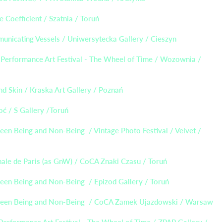
 Coefficient / Szatnia / Toruń
nicating Vessels / Uniwersytecka Gallery / Cieszyn
 Performance Art Festival - The Wheel of Time / Wozownia /
d Skin / Kraska Art Gallery / Poznań
ć / S Gallery /Toruń
en Being and Non-Being / Vintage Photo Festival / Velvet /
ale de Paris (as GnW) / CoCA Znaki Czasu / Toruń
een Being and Non-Being / Epizod Gallery / Toruń
een Being and Non-Being / CoCA Zamek Ujazdowski / Warsaw
Performance Art Festival - The Wheel of Time / ZPAP Gallery /