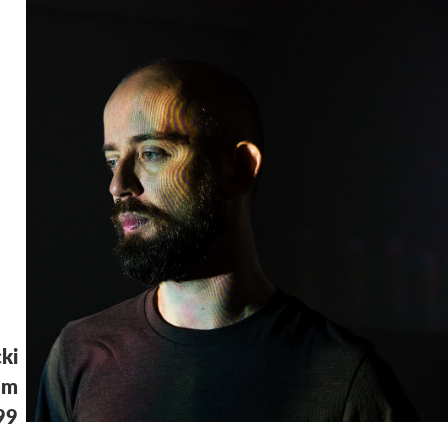
cki
om
99