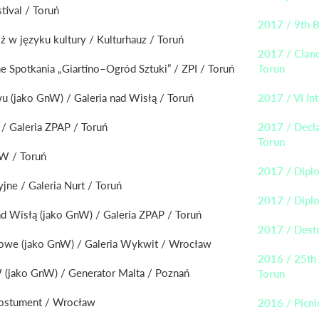
tival / Toruń
2017 / 9th B
 w języku kultury / Kulturhauz / Toruń
2017 / Cland
ne Spotkania „Giartino–Ogród Sztuki” / ZPI / Toruń
Torun
u (jako GnW) / Galeria nad Wisłą / Toruń
2017 / VI In
/ Galeria ZPAP / Toruń
2017 / Decla
Torun
W / Toruń
2017 / Dipl
ne / Galeria Nurt / Toruń
2017 / Dipl
nad Wisłą (jako GnW) / Galeria ZPAP / Toruń
2017 / Destr
powe (jako GnW) / Galeria Wykwit / Wrocław
2016 / 25th 
 (jako GnW) / Generator Malta / Poznań
Torun
 Postument / Wrocław
2016 / Picn