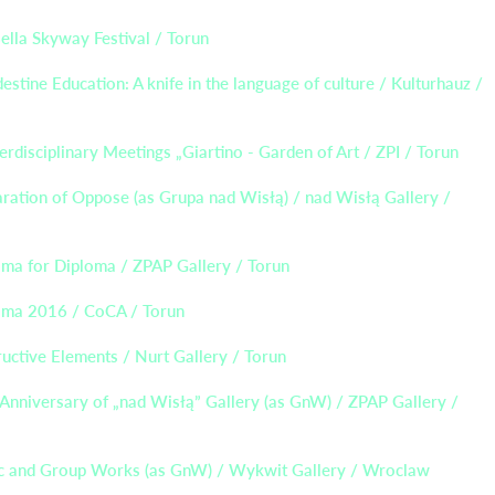
ella Skyway Festival / Torun
estine Education: A knife in the language of culture / Kulturhauz /
terdisciplinary Meetings „Giartino - Garden of Art / ZPI / Torun
ration of Oppose (as Grupa nad Wisłą) / nad Wisłą Gallery /
oma for Diploma / ZPAP Gallery / Torun
oma 2016 / CoCA / Torun
uctive Elements / Nurt Gallery / Torun
Anniversary of „nad Wisłą” Gallery (as GnW) / ZPAP Gallery /
ic and Group Works (as GnW) / Wykwit Gallery / Wroclaw