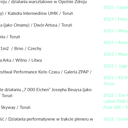
roju / działania warsztatowe w Opolnie Zdroju
2023 / Opoln
y) / Katedra Intermediów UMK / Toruń
2023 / Fini
ia (jako Omamy) / Dwór Artusa / Toruń
2023 / Muzyk
ia / Toruń
2023 / Revo
a 1m2 / Brno / Czechy
2023 / Muscl
a Arka / Wilno / Litwa
2022 / [up]r
stiwal Performance Koło Czasu / Galeria ZPAP /
2022 / XV Pe
Torun
e działania „7 000 Eichen” Josepha Beuysa (jako
2022 / The 4
/ Toruń
called 7000 
/ Skyway / Toruń
Park JAR / T
ść / Działania performatywne w trakcie pleneru w
2022 / Event