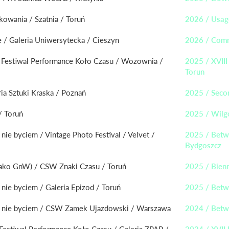
owania / Szatnia / Toruń
2026 / Usage
 / Galeria Uniwersytecka / Cieszyn
2026 / Commu
 Festiwal Performance Koło Czasu / Wozownia /
2025 / XVIII
Torun
ia Sztuki Kraska / Poznań
2025 / Secon
/ Toruń
2025 / Wilgo
ie byciem / Vintage Photo Festival / Velvet /
2025 / Betwe
Bydgoszcz
(jako GnW) / CSW Znaki Czasu / Toruń
2025 / Bienn
nie byciem / Galeria Epizod / Toruń
2025 / Betw
 nie byciem / CSW Zamek Ujazdowski / Warszawa
2024 / Betw
Festiwal Performance Koło Czasu / Galeria ZPAP /
2024 / XVII 