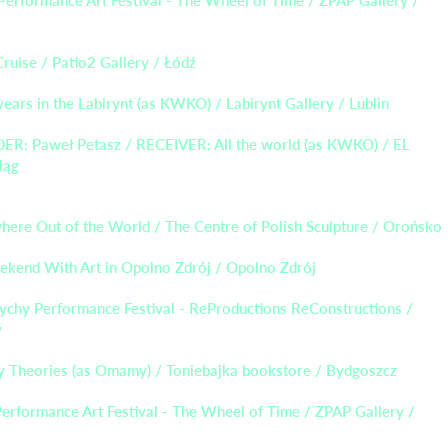
ruise / Patio2 Gallery / Łódź
ears in the Labirynt (as KWKO) / Labirynt Gallery / Lublin
ER: Paweł Petasz / RECEIVER: All the world (as KWKO) / EL
ląg
ere Out of the World / The Centre of Polish Sculpture / Orońsko
ekend With Art in Opolno Zdrój / Opolno Zdrój
Tychy Performance Festival - ReProductions ReConstructions /
y
y Theories (as Omamy) / Toniebajka bookstore / Bydgoszcz
erformance Art Festival - The Wheel of Time / ZPAP Gallery /