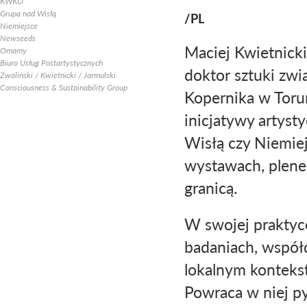
KWKO
Grupa nad Wisłą
/PL
Niemiejsce
Newseeds
Maciej Kwietnicki
Omamy
Biuro Usług Postartystycznych
doktor sztuki zw
Zwoliński / Kwietnicki / Jarmulski
Consciousness & Sustainability Group
Kopernika w Toru
inicjatywy artyst
Wisłą czy Niemiej
wystawach, plener
granicą.
W swojej praktyce
badaniach, współd
lokalnym konteks
Powraca w niej py