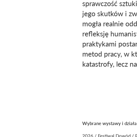
sprawczość sztuki
jego skutków i zw
mogła realnie odd
refleksję humanis
praktykami postar
metod pracy, w któ
katastrofy, lecz n
Wybrane wystawy i działan
2026 / Festiwal Dowód / 