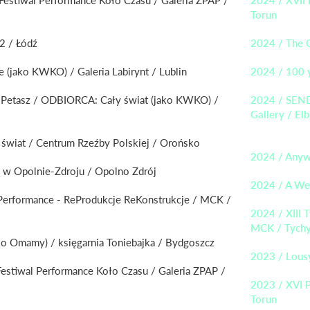
Torun
o2 / Łódź
2024 / The C
e (jako KWKO) / Galeria Labirynt / Lublin
2024 / 100 y
etasz / ODBIORCA: Cały świat (jako KWKO) /
2024 / SEND
Gallery / Elb
świat / Centrum Rzeźby Polskiej / Orońsko
2024 / Anywh
 w Opolnie-Zdroju / Opolno Zdrój
2024 / A We
l Performance - ReProdukcje ReKonstrukcje / MCK /
2024 / XIII 
MCK / Tych
ko Omamy) / księgarnia Toniebajka / Bydgoszcz
2023 / Lous
estiwal Performance Koło Czasu / Galeria ZPAP /
2023 / XVI P
Torun